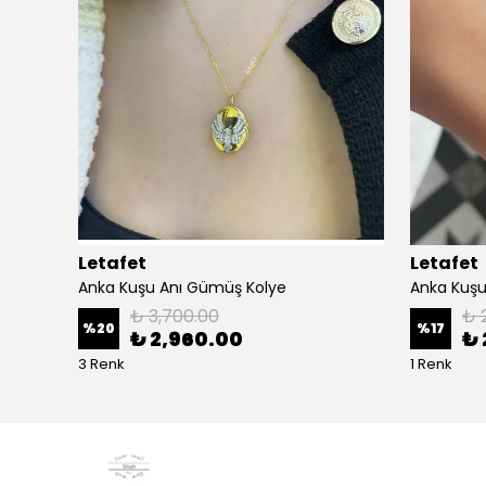
Letafet
Letafet
k
Anka Kuşu Anı Gümüş Kolye
Anka Kuşu
₺ 3,700.00
₺ 
%
20
%
17
₺ 2,960.00
₺ 
3 Renk
1 Renk