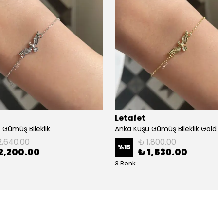
Letafet
 Gümüş Bileklik
Anka Kuşu Gümüş Bileklik Gold
2,640.00
₺ 1,800.00
%
15
2,200.00
₺ 1,530.00
3 Renk