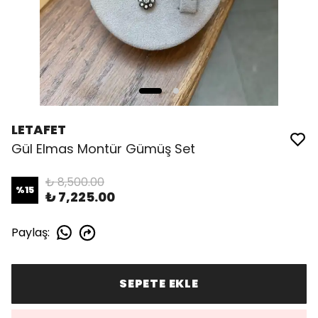
LETAFET
Gül Elmas Montür Gümüş Set
₺ 8,500.00
%
15
₺ 7,225.00
Paylaş
:
SEPETE EKLE