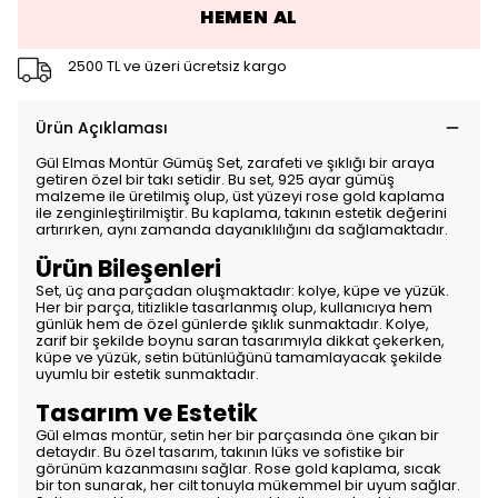
HEMEN AL
2500 TL ve üzeri ücretsiz kargo
Ürün Açıklaması
Gül Elmas Montür Gümüş Set, zarafeti ve şıklığı bir araya
getiren özel bir takı setidir. Bu set, 925 ayar gümüş
malzeme ile üretilmiş olup, üst yüzeyi rose gold kaplama
ile zenginleştirilmiştir. Bu kaplama, takının estetik değerini
artırırken, aynı zamanda dayanıklılığını da sağlamaktadır.
Ürün Bileşenleri
Set, üç ana parçadan oluşmaktadır: kolye, küpe ve yüzük.
Her bir parça, titizlikle tasarlanmış olup, kullanıcıya hem
günlük hem de özel günlerde şıklık sunmaktadır. Kolye,
zarif bir şekilde boynu saran tasarımıyla dikkat çekerken,
küpe ve yüzük, setin bütünlüğünü tamamlayacak şekilde
uyumlu bir estetik sunmaktadır.
Tasarım ve Estetik
Gül elmas montür, setin her bir parçasında öne çıkan bir
detaydır. Bu özel tasarım, takının lüks ve sofistike bir
görünüm kazanmasını sağlar. Rose gold kaplama, sıcak
bir ton sunarak, her cilt tonuyla mükemmel bir uyum sağlar.