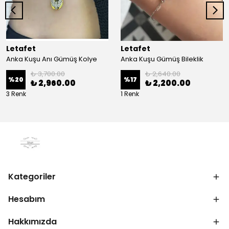
Letafet
Letafet
Anka Kuşu Anı Gümüş Kolye
Anka Kuşu Gümüş Bileklik
₺ 3,700.00
₺ 2,640.00
%
20
%
17
₺ 2,960.00
₺ 2,200.00
3 Renk
1 Renk
Kategoriler
Hesabım
Hakkımızda