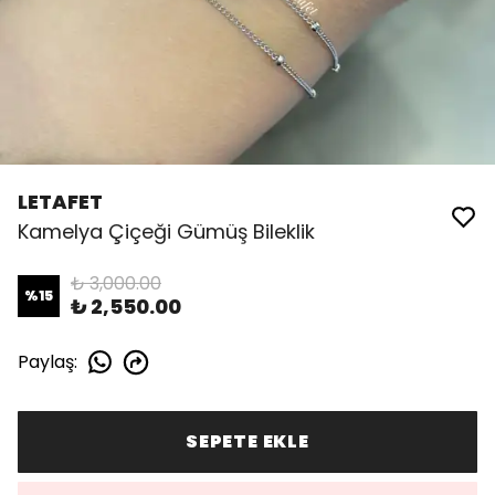
LETAFET
Kamelya Çiçeği Gümüş Bileklik
₺ 3,000.00
%
15
₺ 2,550.00
Paylaş
:
SEPETE EKLE