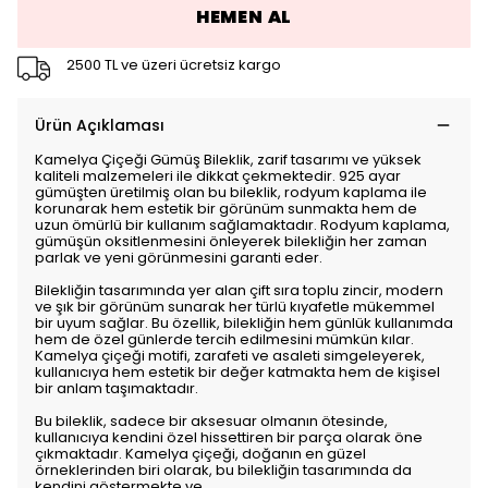
HEMEN AL
2500 TL ve üzeri ücretsiz kargo
Ürün Açıklaması
Kamelya Çiçeği Gümüş Bileklik, zarif tasarımı ve yüksek
kaliteli malzemeleri ile dikkat çekmektedir. 925 ayar
gümüşten üretilmiş olan bu bileklik, rodyum kaplama ile
korunarak hem estetik bir görünüm sunmakta hem de
uzun ömürlü bir kullanım sağlamaktadır. Rodyum kaplama,
gümüşün oksitlenmesini önleyerek bilekliğin her zaman
parlak ve yeni görünmesini garanti eder.
Bilekliğin tasarımında yer alan çift sıra toplu zincir, modern
ve şık bir görünüm sunarak her türlü kıyafetle mükemmel
bir uyum sağlar. Bu özellik, bilekliğin hem günlük kullanımda
hem de özel günlerde tercih edilmesini mümkün kılar.
Kamelya çiçeği motifi, zarafeti ve asaleti simgeleyerek,
kullanıcıya hem estetik bir değer katmakta hem de kişisel
bir anlam taşımaktadır.
Bu bileklik, sadece bir aksesuar olmanın ötesinde,
kullanıcıya kendini özel hissettiren bir parça olarak öne
çıkmaktadır. Kamelya çiçeği, doğanın en güzel
örneklerinden biri olarak, bu bilekliğin tasarımında da
kendini göstermekte ve