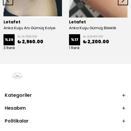
Letafet
Letafet
Anka Kuşu Anı Gümüş Kolye
Anka Kuşu Gümüş Bileklik
₺ 3,700.00
₺ 2,640.00
%
20
%
17
₺ 2,960.00
₺ 2,200.00
3 Renk
1 Renk
Kategoriler
Hesabım
Politikalar