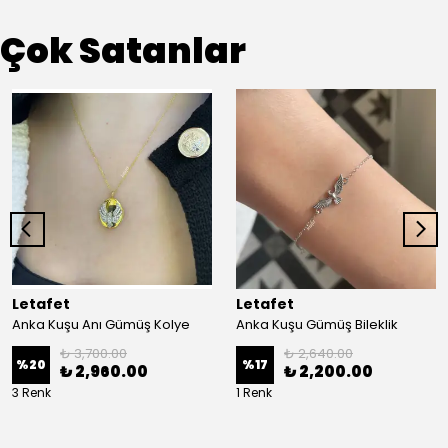
Çok Satanlar
Letafet
Letafet
Anka Kuşu Anı Gümüş Kolye
Anka Kuşu Gümüş Bileklik
₺ 3,700.00
₺ 2,640.00
%
20
%
17
₺ 2,960.00
₺ 2,200.00
3 Renk
1 Renk