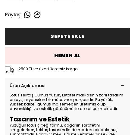
Paylaş
:
SEPETE EKLE
HEMEN AL
2500 TL ve üzeri ücretsiz kargo
Ürün Açıklaması
Lotus Tektaş Gümüş Yüzük, Letafet markasının zarif tasarım
anlayışını yansıtan bir mücevher parçasıdır. Bu yüzük,
yüksek kaliteli gümüş malzemeden üretilmiş olup,
dayanıklılığı ve estetik görünümü ile dikkat çekmektedir.
Tasarım ve Estetik
Yüzüğün lotus çiçeği formu, doğanın zarafetini
simgelerken, tektaş tasarımı ile de modern bir dokunuş
sunmaktadır. Parlak yüzey, ışığı mükemmel bir şekilde