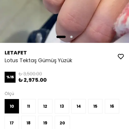
LETAFET
Lotus Tektaş Gümüş Yüzük
₺ 3,500.00
%
15
₺ 2,975.00
Ölçü
10
11
12
13
14
15
16
17
18
19
20