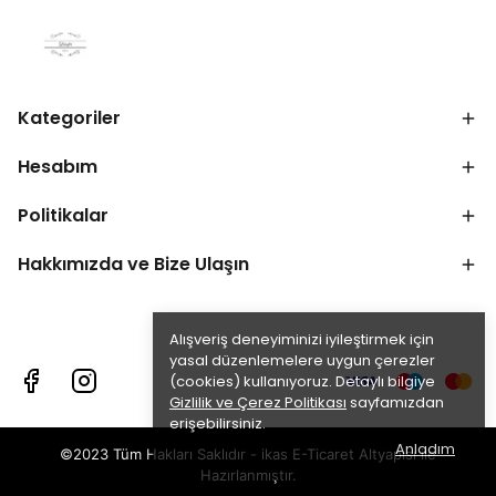
Kategoriler
Hesabım
Politikalar
Hakkımızda ve Bize Ulaşın
Alışveriş deneyiminizi iyileştirmek için
yasal düzenlemelere uygun çerezler
(cookies) kullanıyoruz. Detaylı bilgiye
Gizlilik ve Çerez Politikası
sayfamızdan
erişebilirsiniz.
Anladım
©2023 Tüm Hakları Saklıdır - ikas E-Ticaret
Altyapısı ile
Hazırlanmıştır.