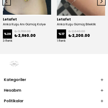
Letafet
Letafet
Anka Kuşu Anı Gümüş Kolye
Anka Kuşu Gümüş Bileklik
₺ 3,700.00
₺ 2,640.00
%
20
%
17
₺ 2,960.00
₺ 2,200.00
3 Renk
1 Renk
Kategoriler
Hesabım
Politikalar