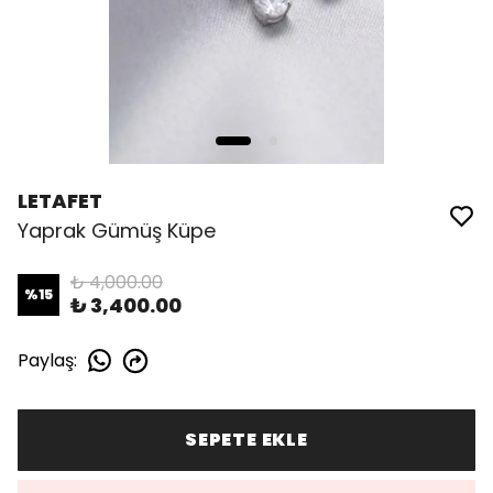
LETAFET
Yaprak Gümüş Küpe
₺ 4,000.00
%
15
₺ 3,400.00
Paylaş
:
SEPETE EKLE