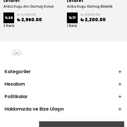
Letafet
Letafet
Anka Kuşu Anı Gümüş Kolye
Anka Kuşu Gümüş Bileklik
₺ 3,700.00
₺ 2,640.00
%
20
%
17
₺ 2,960.00
₺ 2,200.00
3 Renk
1 Renk
Kategoriler
Hesabım
Politikalar
Hakkımızda ve Bize Ulaşın